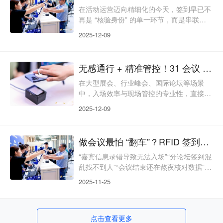
签到打破技术思维局限，以 “人文温度为
在活动运营迈向精细化的今天，签到早已不
魂、稳定可靠为基、绿色可持续为翼”，从
再是 “核验身份” 的单一环节，而是串联起
人性化适配、应急保障、长期复用、绿
参会体验、品牌传播、客户沉淀的核心枢
2025-12-09
纽。传统 RFID 签到仅停留在 “快速入场” 的
基础功能，却浪费了其背后蕴藏的互动价
值、品牌潜力与数据资产。31 会议 RFID
无感通行 + 精准管控！31 会议 RFID 签到，重新定义大型活动入场体验
签到打破功能局限，以 “一卡多用” 为核
心，将签到凭证升级为 “体验入口、品牌载
在大型展会、行业峰会、国际论坛等场景
体、数据钥匙”，让活动从入场开始就焕活
中，入场效率与现场管控的专业性，直接决
全链路价值，为超百万场活动创造超出
定活动的核心口碑。传统签到模式面临 “人
2025-12-09
流拥堵、身份核验低效、数据统计滞后” 等
痛点，难以匹配千人级甚至万人级活动的运
营需求。31 会议 RFID 签到以 “无线射频技
做会议最怕 “翻车”？RFID 签到让你全程稳如泰山
术” 为核心，打破 “接触式核验” 的局限，构
建起 “无感通行、精准管控、数据赋能、全
“嘉宾信息录错导致无法入场”“分论坛签到混
场景适配” 的全维度解决方案，让大型活动
乱找不到人”“会议结束还在熬夜核对数据”
入场从 “流程负担” 升级为 “
“突发大雨导致纸质签到表损坏”—— 筹备一
2025-11-25
场会议，就像一场 “闯关游戏”，随时可能遇
到各种突发状况。而签到作为会议的 “第一
关”，一旦出错，不仅影响嘉宾体验，更会
点击查看更多
打乱整场活动的节奏。31 会议 RFID 签到