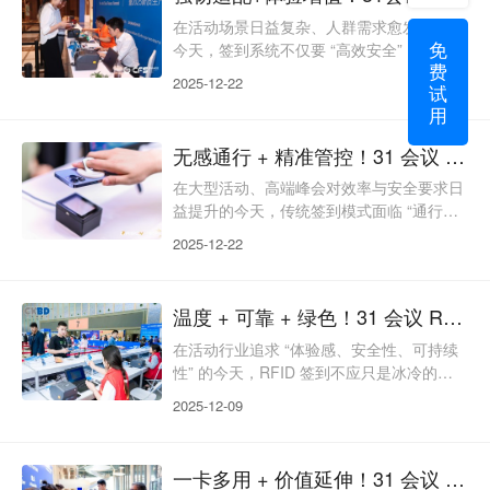
点，难以匹配现代活动的多元价值诉求。31
会议 RFID 签到以 “合规安全、数据增值、
在活动场景日益复杂、人群需求愈发多元的
免
绿色循环、生态协同” 为核心，让每一次签
今天，签到系统不仅要 “高效安全”，更要
费
到都成为创造长期价值的
“抗造耐用、适配全民、经济省心、体验加
2025-12-22
试
分”。传统 RFID 签到常陷入 “环境敏感、人
用
群适配不足、复用性差、体验单一” 的困
境，难以匹配现代活动的全维度诉求。31
无感通行 + 精准管控！31 会议 RFID 签到，解锁活动智能新体验
会议 RFID 签到以 “强韧抗干扰、全人群友
好、长期复用、体验增值” 为核心，打破场
在大型活动、高端峰会对效率与安全要求日
景与人群限制，让每一次签到都成为活动品
益提升的今天，传统签到模式面临 “通行拥
质的加分项，为超百万场不同类型活
堵、识别低效、管控薄弱” 等痛点，难以匹
2025-12-22
配现代活动的精细化运营需求。31 会议
RFID 签到以 “无感识别、高效通行、精准
管控、全链联动” 为核心，将 RFID 射频技
温度 + 可靠 + 绿色！31 会议 RFID 签到，解锁活动运营新维度
术与活动数字化管理深度融合，让参会者体
验 “刷物即过” 的便捷，为主办方构建起智
在活动行业追求 “体验感、安全性、可持续
能化、可视化的运营体系，成为超百万场大
性” 的今天，RFID 签到不应只是冰冷的技
型活动的首选签到方案。无感通行：毫
术工具，更应成为传递人文关怀、保障活动
2025-12-09
稳定、践行绿色理念的重要载体。传统
RFID 签到常陷入 “功能单一、忽视特殊人
群、应急能力薄弱、资源浪费” 的困境，难
一卡多用 + 价值延伸！31 会议 RFID 签到，让活动从入场焕活全链
以匹配现代活动的多元需求。31 会议 RFID