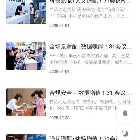
化运营”的核心诉求。31会议RFID签到以“智
能联动为核、场景体验为脉、长效价值为
当活动运营从“高效落地”迈向“品质升级”，
魂”，将无线射频技术与活动全流程运营深
RFID签到不再是单纯的效率工具，而是串
度融合，打造“全场景协同、全服务衔接、
联科技质感、人文关怀与品牌价值的核心载
2026-01-04
全数据赋能
体。传统RFID签到多聚焦技术赋能，却忽
视了特殊人群适配、细节体验打磨与品牌调
性融合，导致体验割裂、格调不足。31会议
全场景适配+数据赋能！31会议RFID签到，解锁活动运营全链路价值
RFID签到以“科技为基、人文为本、品质为
魂”，将无线射频技术与暖心服务深度融
RFID签到早已不是单纯的入场工具，更是
合，打造“全人群适配、全细节赋能、全场
串联活动全流程、沉淀精准数据、赋能长效
景彰显”的智能签到解决方案，让科技有温
运营的核心枢纽。31会议RFID签到以“全场
2026-01-04
度，让活
景适配、数据实时联动、轻量运维、价值延
伸”为核心，打破场景局限与数据壁垒，将
签到数据转化为运营资产，实现“入场管控
合规安全 + 数据增值！31 会议 RFID 签到，构建活动运营长期价值闭环
+流程优化+后续转化”的全链路赋能，适配
从小型闭门会到大型展会的多元活动需求。
在活动运营迈向 “合规化、数据化、可持续
全场景覆盖：千人千策，适配多元活动需求
化” 的今天，RFID 签到不应只是 “快速入
31会议RFID签到拒绝“一刀切”，通过灵活的
场” 的工具，更应成为保障数据安全、沉淀
2025-12-22
硬
客户资产、优化长期运营、践行社会责任的
核心载体。传统 RFID 签到常面临 “数据泄
露、隐私风险、数据短效、资源浪费” 等痛
强韧适配+体验增值！31会议RFID签到，承包活动全周期优质服务