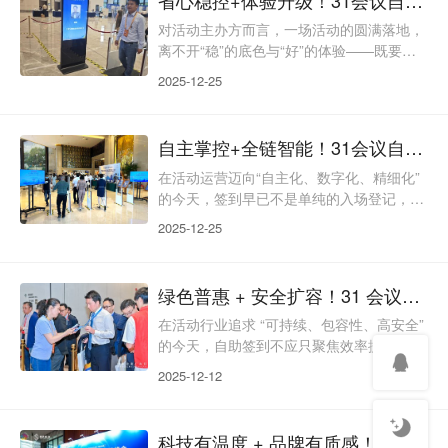
以匹配现代活动“个性化、轻量化、多元化”
的运营需求。31会议自助签到以“自主体验
对活动主办方而言，一场活动的圆满落地，
为核心、弹性适配为支撑、数据价值为延
离不开“稳”的底色与“好”的体验——既要确
伸”，整合多元技术、简化运维流程、深挖
保签到环节零失误、零混乱，又要让参会者
2025-12-25
数据价值，打
感受便捷与尊重；既要控制运营成本，又要
兼顾合规与长效价值。传统人工签到的低
效、繁琐、易出错等痛点，早已无法匹配现
自主掌控+全链智能！31会议自助签到，开启活动高效新范式
代活动“稳、省、好、久”的核心诉求。31会
议自助签到以“技术赋能+人文适配”为核
在活动运营迈向“自主化、数字化、精细化”
心，整合多元核验方式、全场景应急保障、
的今天，签到早已不是单纯的入场登记，而
全链路合规防护，打造“稳控无虞、体验暖
是参会者体验的起点、主办方效率的试金
2025-12-25
心、降本增效、
石。传统人工签到的排队拥堵、人力内耗、
数据滞后等痛点，早已无法匹配现代活动的
多元需求。31会议自助签到以“用户自主操
绿色普惠 + 安全扩容！31 会议自助签到，解锁活动运营新维度
作+科技智能赋能”为核心，整合二维码、人
脸识别、RFID等多重技术，打造“高效、省
在活动行业追求 “可持续、包容性、高安全”
心、安全、灵活”的全链路解决方案，让参
的今天，自助签到不应只聚焦效率提升，更
会者告别等待、主办方告别繁琐，开启活动
应兼顾绿色环保、全人群适配、合规安全与
2025-12-12
运营高效新范
灵活扩容的多元需求。传统自助签到常面临
“资源浪费、适配局限、隐私风险、扩容困
难” 等问题，难以匹配现代活动的综合诉
科技有温度 + 品牌有质感！31 会议自助签到，赋能活动全链升级