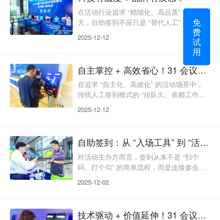
求。31 会议自助签到打破单一功能定位，
以 “绿色低碳、普惠包容、合规安全、弹性
在活动行业追求 “精细化、高品质” 的今
免
扩容” 为核心，让签到既符合社会趋势，又
天，自助签到不应只是 “替代人工” 的工
费
能解决主办方的实际痛点，为超百万场活动
具，更应成为传递人文关怀、彰显品牌调
2025-12-12
试
解锁全
性、保障活动稳定、创造长期价值的核心载
用
体。传统自助签到常陷入 “功能单一、缺乏
温度、品牌弱化、应急薄弱” 的困境，难以
自主掌控 + 高效省心！31 会议自助签到，解锁活动入场新体验
匹配现代活动的多元需求。31 会议自助签
到打破技术局限，以 “温度 + 质感” 为双核
在追求 “自主化、高效化” 的活动场景中，
心，从人文体验、品牌赋能、应急保障、长
传统人工签到模式的 “排队久、依赖工作人
期复用四个维度，让智能签到既高效便捷，
员、流程僵化” 等痛点，已难以匹配现代参
2025-12-12
又温
会者对便捷性的需求，也让主办方陷入 “人
力投入大、运营效率低” 的困境。31 会议自
助签到以 “自主操作、智能核验” 为核心，
自助签到：从 “入场工具” 到 “活动价值放大器”，31 会议这样做
打破 “人工依赖”，构建起 “参会者自主完
成、系统自动核验、数据实时同步” 的轻量
对活动主办方而言，签到从来不是 “扫个
化解决方案，让活动入场从 “被动等待” 升
码、打个勾” 的简单流程，而是连接参会
级为 “主动掌控”，成为超百
者、传递品牌温度、挖掘活动价值的关键节
2025-12-02
点。传统自助签到仅停留在 “快速入场” 的
基础功能，却忽略了参会者的真实需求与主
办方的隐性痛点。31 会议自助签到打破这
技术驱动 + 价值延伸！31 会议自助签到，不止高效更懂增长
种局限，以 “解决实际问题、创造额外价值”