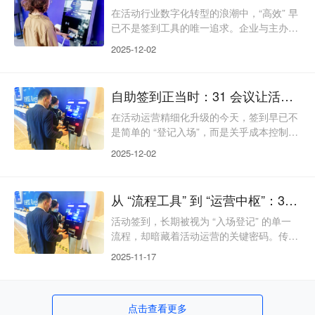
为核心，覆盖会前决策、会中体验、会后转
在活动行业数字化转型的浪潮中，“高效” 早
化全链路，让自助签到从 “入场工具” 升级
已不是签到工具的唯一追求。企业与主办方
为 “活动价值放大器”，为超百万场活动注入
更渴望通过签到环节，挖掘参会者价值、沉
2025-12-02
淀品牌资产、实现商业增长。31 会议自助
签到跳出 “流程优化” 的单一维度，以技术
创新为内核，以价值延伸为目标，将签到从
自助签到正当时：31 会议让活动运营告别 “粗放时代”
“入场工具” 升级为 “活动增长引擎”，为超百
万场活动提供 “高效 + 增值” 的双重解决方
在活动运营精细化升级的今天，签到早已不
案，让每一次签到都成为创造价值的契机。
是简单的 “登记入场”，而是关乎成本控制、
技术创新：打破边界，重塑签到可
体验口碑、决策效率的核心环节。传统人工
2025-12-02
签到的人力内耗、数据滞后、应对乏力等问
题，早已难以匹配当下活动的多元需求。31
会议自助签到以技术为核，打破 “工具属性”
从 “流程工具” 到 “运营中枢”：31 会议自助签到激活活动全链价值
的局限，串联起成本、体验、数据、场景四
大核心维度，让签到从 “被动流程” 升级为
活动签到，长期被视为 “入场登记” 的单一
“主动创造价值的运营中枢”，为超百万场活
流程，却暗藏着活动运营的关键密码。传统
动注入高效动能。成本精算：技术替代人
人工签到的人力内耗、数据滞后、体验粗糙
2025-11-17
等问题，早已无法匹配当下精细化运营的需
求。31 会议自助签到打破 “工具思维”，以
技术为纽带，串联起成本控制、体验优化、
点击查看更多
数据决策、场景适配四大核心环节，让签到