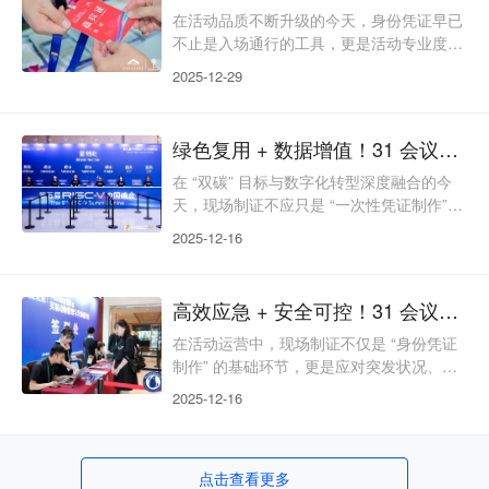
到深耕行业多年，以“轻量无负担、安全无
在活动品质不断升级的今天，身份凭证早已
死角、体验有温度、数据有价值”为核心，
不止是入场通行的工具，更是活动专业度、
用一张智慧二维码，破解活动签到多重痛
品牌格调与安全管控的直观体现。传统预制
2025-12-29
点，为超百万场活动
证件模式下，信息滞后、资源浪费、防伪薄
弱、体验单一等痛点频发，动辄造成数百张
证件废弃、参会者信息错漏等问题，严重影
绿色复用 + 数据增值！31 会议现场制证，解锁活动可持续运营新范式
响活动口碑。31会议现场制证依托软硬件协
同技术，打破“先制后发”的固有模式，打造
在 “双碳” 目标与数字化转型深度融合的今
“即到即制、精准防伪、品牌定制、全链协
天，现场制证不应只是 “一次性凭证制作”，
同”的智能化解决方案，用一张高品质证
更应兼顾绿色可持续、数据长效价值与场景
2025-12-16
件，为超百万场活动
创新体验。传统现场制证常陷入 “资源浪
费、数据短效、功能单一” 的困境，难以匹
配现代活动的多元诉求。31 会议现场制证
高效应急 + 安全可控！31 会议现场制证，筑牢活动核心防线
打破传统局限，以 “绿色复用、数据增值、
场景延伸、合规可控” 为核心，让每一张胸
在活动运营中，现场制证不仅是 “身份凭证
卡都成为活动可持续运营的 “核心载体”，为
制作” 的基础环节，更是应对突发状况、保
超百万场活动创造长期价值。绿色复用：循
障会场安全、提升参会体验的关键抓手。传
2025-12-16
统现场制证常面临 “应急能力弱、防伪性
差、适配局限、流程繁琐” 等痛点，难以支
撑大型活动、高端会议的复杂需求。31 会
点击查看更多
议现场制证以 “高效应急、安全防伪、全场