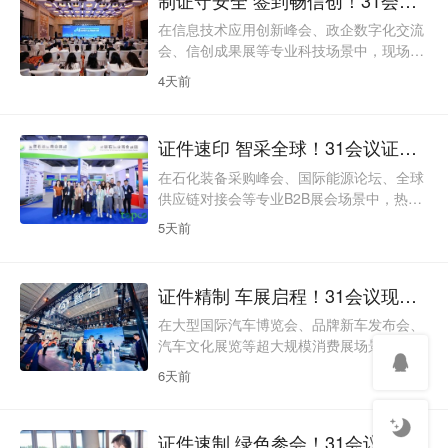
“中华美食荟”重点促消费活动，汇聚全国头
部餐企创始人、行业智库专家、AI科技龙
在信息技术应用创新峰会、政企数字化交流
头、供应链头部企业及媒体等600余名代
会、信创成果展等专业科技场景中，现场制
表。参会群体涵盖政、产、学、研各界，同
证既是入场身份核验的基础环节，也是保障
4天前
期设置5场行业会议
参会信息安全、规范会场分级权限的核心工
具。这类会议参会层级分明、闭门交流环节
多，参会人员涉及政企单位与核心科技企
证件速印 智采全球！31会议证件打印服务第十六届中国石油化工装备采购峰会暨展览会
业，参会信息与会场权限均属敏感内容，对
信息保密性与核验精准度要求极高。传统批
在石化装备采购峰会、国际能源论坛、全球
量预印制证需导出完整人员名单，信息流转
供应链对接会等专业B2B展会场景中，热敏
环节多、泄露风险高，且名单临期变动易造
贴纸现场打印不仅是提升制证效率的数字化
5天前
成证件浪费；面对主论坛
工具，更是应对国际采购商集中到场、简化
入场流程、降低办会物料成本的关键手段。
第十六届中国石油化工装备采购峰会暨展览
证件精制 车展启程！31会议现场制证服务2026第二十七届中国（昆明）国际汽车博览会
会汇聚了来自全球48个国家和地区的知名油
气公司、工程总包商、贸易商等近1000位
在大型国际汽车博览会、品牌新车发布会、
行业精英，手持超千亿美元采购订单。参会
汽车文化展览等超大规模消费展场景中，现
群体覆盖全球采购决策者、EPC总包商代
场制证不仅是观众入场的第一道关口，更是
6天前
表、装备制造商
承载展会品牌形象、提升观展体验、实现高
效入场管理的关键载体。这类展会展览面积
动辄数万平方米，参展品牌近百个，观众达
证件速制 绿色参会！31会议证件打印服务第五届国际绿色零碳节暨第15届财经峰会