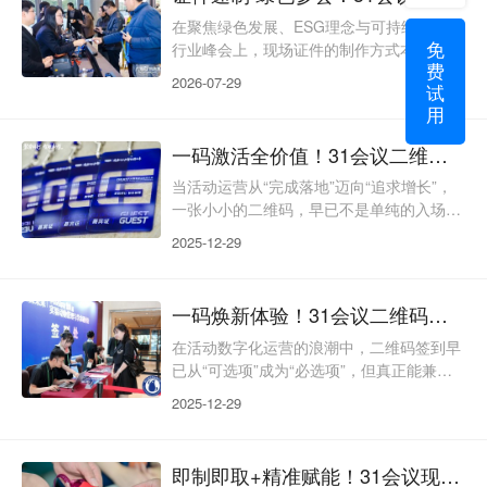
数万乃至十万人次，涵盖专业采购商、媒体
记者、普通观众与VIP嘉宾，群体构成复
在聚焦绿色发展、ESG理念与可持续发展的
免
杂、单日客流高度集中。传统预制证件模式
行业峰会上，现场证件的制作方式本身就是
费
下，主办方需提前数月规划制证，若遇信息
低碳办会理念的直观体现。第五届国际绿色
2026-07-29
试
变更或临时增员，易造
零碳节暨第15届财经峰会汇聚了来自能源、
用
制造、金融等领域的300余家绿色品牌与百
余位行业领袖，是展示“双碳”实践成果、探
一码激活全价值！31会议二维码签到，解锁活动运营新增长
讨ESG创新的标杆性平台。这类峰会对参会
体验与绿色办会标准均有较高要求，证件作
当活动运营从“完成落地”迈向“追求增长”，
为参会者的身份标识与入场凭证，其制作效
一张小小的二维码，早已不是单纯的入场凭
率与物料使用方式直接影响着峰会的专业形
证，而是激活活动引流、安全管控、品牌传
2025-12-29
象与低碳理
播、私域沉淀的核心抓手。传统二维码签到
多停留在“扫码入场”的基础功能，存在应急
能力弱、价值链路短、品牌赋能不足等短
一码焕新体验！31会议二维码签到，让活动运营更轻、更暖、更安全
板，难以支撑现代活动“提效、增收、树
牌、留客”的核心诉求。31会议二维码签到
在活动数字化运营的浪潮中，二维码签到早
以“全场景适配、全风险兜底、全价值延伸”
已从“可选项”成为“必选项”，但真正能兼顾
为核心，用一张智慧二维码，串联活动全流
主办方运维效率、参会者体验温度与数据安
2025-12-29
程价值，为超百
全的解决方案，却寥寥无几。传统二维码签
到要么操作繁琐、要么防伪薄弱、要么数据
割裂，难以匹配现代活动“轻运营、有温
即制即取+精准赋能！31会议现场制证，重塑活动入场新格调
度、高安全”的核心诉求。31会议二维码签