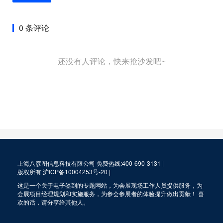
0 条评论
还没有人评论，快来抢沙发吧~
上海八彦图信息科技有限公司 免费热线:400-690-3131 |
版权所有
沪ICP备10004253号-20
|
这是一个关于电子签到的专题网站，为会展现场工作人员提供服务，为
会展项目经理规划和实施服务，为参会参展者的体验提升做出贡献！ 喜
欢的话，请分享给其他人。