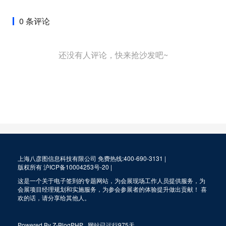
0 条评论
还没有人评论，快来抢沙发吧~
上海八彦图信息科技有限公司 免费热线:400-690-3131 |
版权所有
沪ICP备10004253号-20
|
这是一个关于电子签到的专题网站，为会展现场工作人员提供服务，为
会展项目经理规划和实施服务，为参会参展者的体验提升做出贡献！ 喜
欢的话，请分享给其他人。
Powered By
Z-BlogPHP
.
网站已运行975天