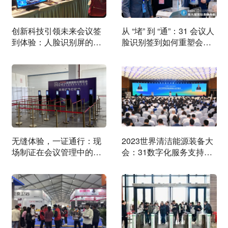
创新科技引领未来会议签
从 “堵” 到 “通”：31 会议人
到体验：人脸识别屏的无
脸识别签到如何重塑会展
限潜能
入场新秩序
无缝体验，一证通行：现
2023世界清洁能源装备大
场制证在会议管理中的创
会：31数字化服务支持：
新应用
助力大会圆满举办