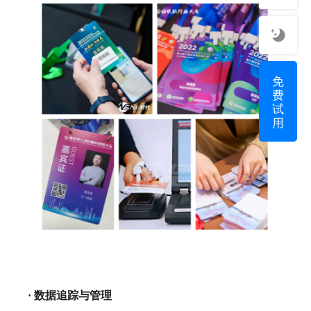
免
费
试
用
· 数据追踪与管理