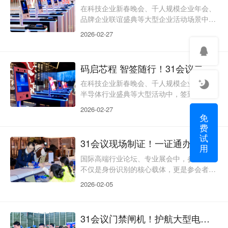
时间，也难以实现证件与活动服务的深度联
在科技企业新春晚会、千人规模企业年会、
动，拉低整体会务体验。31会议深耕现场制
品牌企业联谊盛典等大型企业活动场景中，
证签到领域，依托数字化技术打造“签到-制
入场通行与现场秩序管控是保障活动顺畅推
2026-02-27
证-服务”一体化全
进的核心环节。这类活动往往参会人数众
多、人群身份多元，涵盖企业员工、员工家
属、合作伙伴、投资嘉宾等，且融合表演、
码启芯程 智签随行！31会议二维码签到焕新企业新春晚会体验
晚宴、抽奖、颁奖等多重环节，传统人工核
验模式极易出现入场拥堵、人员混杂、区域
在科技企业新春晚会、千人规模企业年会、
流转混乱等问题，既拉低参会者的体验感，
半导体行业盛典等大型活动中，签到环节不
也让主办方的现场统筹压力倍增。31会议深
仅是参会者的首次体验触点，更是主办方数
2026-02-27
耕门禁闸机签到领域，
字化会务能力的直观体现。传统纸质签到、
免
人工核验模式效率低下、易出错，且难以适
费
试
配千人规模的集中入场需求，既拉低参会体
31会议现场制证！一证通办，赋能国际半导体论坛高效参会
用
验，也增加主办方的现场统筹压力。31会议
深耕二维码签到领域，依托大会微站深度联
国际高端行业论坛、专业展会中，参会证件
动的数字化能力，打造“微站生成-扫码核验-
不仅是身份识别的核心载体，更是参会者便
数据沉淀”全链路解决方案，以高效便捷、
捷通行、彰显展会专业度的重要象征。传统
2026-02-05
灵活适配、智能
现场制证模式常陷入效率低下、证件易伪
造、适配性不足等困境，既导致参会者排队
耗时久、体验不佳，也难以满足国际展会对
31会议门禁闸机！护航大型电子展，筑牢智慧出入安全线
身份管控、品牌呈现的高端需求。31会议深