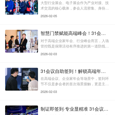
耕现场制证签到领域，依托数字化技术构建
大型行业展会、电子展会作为产业对接、技
全流程制证服务体系，以极速制证、多维防
术交流的核心载体，参会人流密集、身份多
伪、全场景适配为核心，打造贴合国际展
元、展区划分精细，出入管控的效率与安全
2026-02-05
会、专业论坛的31会议
性直接影响展会整体运维质量与参会体验。
传统门禁管控模式易陷入通行拥堵、权限混
淆、无关人员混入等困境，既增加主办方运
智慧门禁赋能高端峰会！31会议闸机解锁企业家年会签到新范式
维压力，也可能影响展会秩序与核心展品安
全。31会议深耕门禁闸机签到领域，依托智
对于高端企业家年会、行业峰会而言，入场
能核验技术打造贴合大型展会需求的解决方
管控既是保障活动有序推进的第一道防线，
案，以精准核验、分层管控、稳定运维为核
更是彰显活动品质、传递专业调性的关键触
2026-02-03
心，打破传统管控局
点。传统签到与门禁管理模式，普遍难以适
配高端会议参会人群多元、权限划分精细、
环节衔接紧密的核心诉求，易出现入场拥
31会议自助签到！解锁高端年会高效签到新方式
堵、身份核验繁琐、无关人员混入等问题，
直接拉低参会者体验与活动整体专业度。31
在高端会议、企业家年会等场景中，签到环
会议门禁闸机深耕会议签到核心场景，打破
节不仅是参会者的首次场景接触，更是主办
“单一通行”的功能局限，构建集智慧核验、
方办会实力与服务水准的直观体现。传统人
2026-02-03
分层管控、场景适配
工签到模式受限于人力成本、效率瓶颈，常
出现排队耗时久、信息登记繁琐、数据统计
滞后等问题，既拉低参会者体验，也增加主
制证即签到·专业显精准 31会议现场制证赋能2025浦江创新论坛
办方的统筹压力。31会议深耕自助签到领