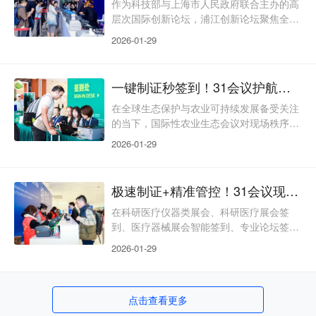
域，依托数字化技术打造贴合高端会议需求
作为科技部与上海市人民政府联合主办的高
的31会议自助签到解决方案，跳出“被动核
层次国际创新论坛，浦江创新论坛聚焦全球
验”的传统框架，以轻量化部署、便捷化操
科创交流与合作，汇聚海内外顶尖智力资
2026-01-29
作、智能化联动为核
源，是我国科技创新领域的重要对外窗口。
这类高端国际会议对签到环节的要求远超基
础入场核验，不仅需要兼顾国际化嘉宾的多
一键制证秒签到！31会议护航云南农泽生物多样性大会
元参会需求，还要彰显论坛的专业严谨性，
更要衔接会议全流程的精细化管理，传统制
在全球生态保护与农业可持续发展备受关注
证模式的繁琐、低效的弊端在此类国际科创
的当下，国际性农业生态会议对现场秩序管
论坛签到场景中尤为突出。31会议现场制证
理、服务质感要求严苛。这类会议参会人员
2026-01-29
解决方案，精准洞察高
复杂、环节繁多，传统签到制证模式易出现
流程拖沓、浪费等问题，不符合生态会议理
念。31会议制证解决方案，跳出传统模式，
极速制证+精准管控！31会议现场制证为科研医疗展会打造智慧签到新范式
深度适配农业、生态类国际会议需求，融合
绿色办会、高效核验、精细化管理，其核心
在科研医疗仪器类展会、科研医疗展会签
的制证签到系统性能稳定，成功落地第三届
到、医疗器械展会智能签到、专业论坛签到
国际农业生物多样性大会，用专业的智慧签
等场景中，参会群体涵盖科研专家、医疗设
2026-01-29
到制证服务护航盛会
备厂商、采购商、院校代表等多个层级。展
区又细分医用影像、智慧医疗、康复理疗等
多个专业板块，传统制证模式的弊端被无限
点击查看更多
放大：提前制证易遗漏临时嘉宾，现场手写
凭证缺乏专业度且信息易出错，证件权限与