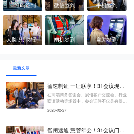
二维码签到
微信签到
手机签到
人脸识别签到
闸机签到
自助签到
最新文章
智速制证 一证联享！31会议现场制证点亮商务答谢会参会体验
在高端商务答谢会、展馆客户交流会、行业
联谊活动等场景中，参会证件不仅是身份核
验的重要凭证，更是衔接活动全流程服务、
2026-02-27
彰显主办方专业服务能力的关键载体。传统
现场制证模式往往存在制证与签到流程割
裂、出证效率低、证件功能单一、定制化不
智闸速通 慧管年会！31会议门禁闸机解锁企业新春晚会通行新体验
足等痛点，既让参会者在入场环节耗费过多