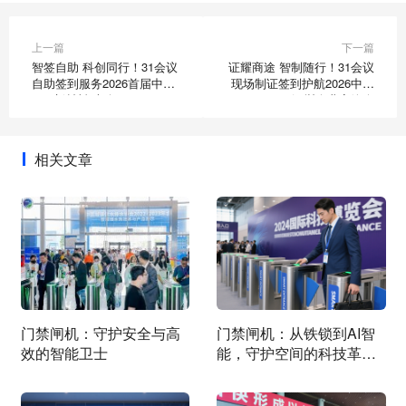
上一篇
下一篇
智签自助 科创同行！31会议
证耀商途 智制随行！31会议
自助签到服务2026首届中国
现场制证签到护航2026中国
“AI+新材料”大会
深圳企业家峰会
相关文章
门禁闸机：守护安全与高
门禁闸机：从铁锁到AI智
效的智能卫士
能，守护空间的科技革
命！