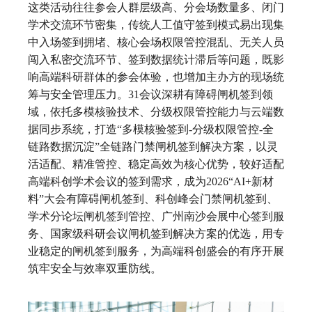
这类活动往往参会人群层级高、分会场数量多、闭门
学术交流环节密集，传统人工值守签到模式易出现集
中入场签到拥堵、核心会场权限管控混乱、无关人员
闯入私密交流环节、签到数据统计滞后等问题，既影
响高端科研群体的参会体验，也增加主办方的现场统
筹与安全管理压力。31会议深耕有障碍闸机签到领
域，依托多模核验技术、分级权限管控能力与云端数
据同步系统，打造“多模核验签到-分级权限管控-全
链路数据沉淀”全链路门禁闸机签到解决方案，以灵
活适配、精准管控、稳定高效为核心优势，较好适配
高端科创学术会议的签到需求，成为2026“AI+新材
料”大会有障碍闸机签到、科创峰会门禁闸机签到、
学术分论坛闸机签到管控、广州南沙会展中心签到服
务、国家级科研会议闸机签到解决方案的优选，用专
业稳定的闸机签到服务，为高端科创盛会的有序开展
筑牢安全与效率双重防线。