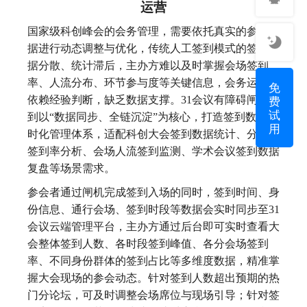
运营
国家级科创峰会的会务管理，需要依托真实的参会数
据进行动态调整与优化，传统人工签到模式的签到数
据分散、统计滞后，主办方难以及时掌握会场签到
率、人流分布、环节参与度等关键信息，会务运营多
免
费
依赖经验判断，缺乏数据支撑。31会议有障碍闸机签
试
到以“数据同步、全链沉淀”为核心，打造签到数据实
用
时化管理体系，适配科创大会签到数据统计、分会场
签到率分析、会场人流签到监测、学术会议签到数据
复盘等场景需求。
参会者通过闸机完成签到入场的同时，签到时间、身
份信息、通行会场、签到时段等数据会实时同步至31
会议云端管理平台，主办方通过后台即可实时查看大
会整体签到人数、各时段签到峰值、各分会场签到
率、不同身份群体的签到占比等多维度数据，精准掌
握大会现场的参会动态。针对签到人数超出预期的热
门分论坛，可及时调整会场席位与现场引导；针对签