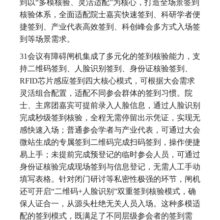
到以“多模核验、灵活适配”为核心，打造全场景签到
核验体系，全面适配院士嘉宾快速签到、科研学者便
捷签到、产业代表高效签到、科创峰会多方式入场签
到等场景需求。
31会议有障碍闸机集成了多元化的签到核验能力，支
持二维码签到、人脸识别签到、身份证核验签到、
RFID芯片感应签到四大核心模式，可根据大会需求
灵活组合配置，适配不同参会群体的签到习惯。院
士、主席团嘉宾可提前录入人脸信息，通过人脸识别
完成秒级签到核验，全程无需停留出示凭证，实现无
感快速入场；普通参会学者与产业代表，可通过大会
微站生成的专属签到二维码完成扫码签到，操作便捷
易上手；未提前完成预登记的临时参会人员，可通过
身份证核验完成现场签到与信息登记，无需人工手动
填写表格。针对闭门研讨等私密性极强的环节，闸机
还可开启“二维码+人脸识别”双重签到核验模式，确
保人证合一，从源头杜绝无关人员入场。这种多模适
配的签到模式，既满足了不同层级参会者的签到需