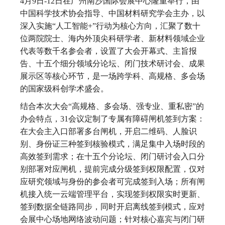
4月9日-12日在广州南沙国际会展中心隆重举行，由
中国科学技术协会指导、中国材料研究学会主办，以
深入实施“人工智能+”行动为核心方向，汇聚了数十
位两院院士、海内外顶尖科研学者、新材料领域企业
代表等数千名参会者，设置了大会开幕式、主旨报
告、十五个细分领域分论坛、闭门技术研讨会、成果
展示区等核心环节，是一场跨学科、高规格、多会场
的国家级科创学术盛会。
结合本次大会“高规格、多会场、强专业、重私密”的
办会特点，31会议定制了专属有障碍闸机签到方案：
在大会主入口部署多台闸机，开启二维码、人脸识
别、身份证三种签到核验模式，满足集中入场时段的
高效签到需求；在十五个分论坛、闭门研讨会入口分
别部署对应闸机，提前完成分级签到权限配置，仅对
应研究领域与身份的参会者可完成签到入场；所有闸
机接入统一云端管理平台，实现签到权限实时更新、
签到数据全链路同步，同时开启离线签到模式，应对
会展中心场地网络波动问题；针对核心嘉宾与闭门研