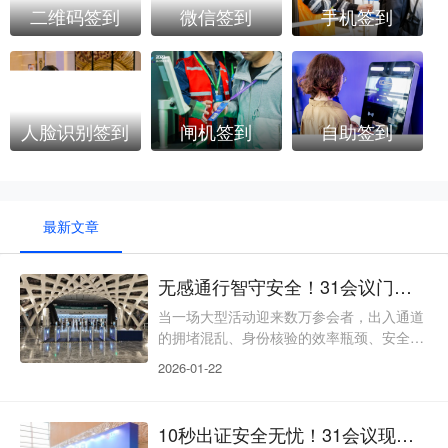
二维码签到
微信签到
手机签到
人脸识别签到
闸机签到
自助签到
最新文章
无感通行智守安全！31会议门禁闸机定义活动出入新标杆
当一场大型活动迎来数万参会者，出入通道
的拥堵混乱、身份核验的效率瓶颈、安全管
控的潜在漏洞，往往会成为拉低活动品质的
2026-01-22
关键短板。31会议门禁闸机绝非传统意义上
的“通行关卡”，而是一套融合“多元核验、分
级管控、人文适配、数据联动”的全链路智
10秒出证安全无忧！31会议现场制证革新会议入场体验
慧出入解决方案。它以技术为核、以场景为