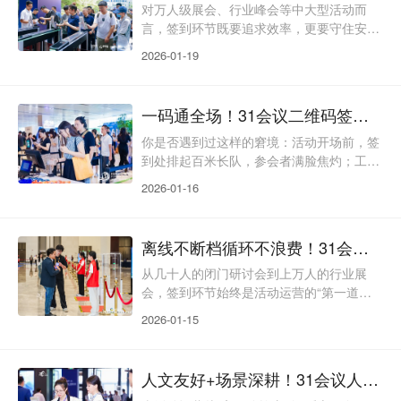
题。31会议现场制证服务，跳出“单纯制证”
对万人级展会、行业峰会等中大型活动而
的工具属性，以品牌定制为核心，联动全流
言，签到环节既要追求效率，更要守住安全
程数字化系统，让每一张证件都成为传递品
与秩序——既要避免入口拥堵拉低参会体
2026-01-19
牌温度、保障活
验，又要精准划分人群权限、杜绝身份冒
用，还要同步沉淀数据为运营复盘赋能。传
统人工签到搭配临时围栏的模式，早已难以
一码通全场！31会议二维码签到，重构活动高效运营新体验
适配这类活动的精细化管理需求。31会议门
禁闸机签到，以硬件设备+数字化系统深度
你是否遇到过这样的窘境：活动开场前，签
融合为核心，集高效通行、安全管控、数据
到处排起百米长队，参会者满脸焦灼；工作
联动三大能力于一体，成为中大型活动入场
人员手忙脚乱核对信息，却还是频频出现漏
2026-01-16
管理的优选方案。权限分级
记、错记；活动结束后，整理签到数据要耗
费大半天，错过复盘黄金期？这些传统签到
的痛点，正在被31会议二维码签到彻底改
离线不断档循环不浪费！31会议RFID签到让活动运营更轻松
变。它不止是“扫码入场”的工具，更是串联
活动报名、身份核验、流程管控、数据沉淀
从几十人的闭门研讨会到上万人的行业展
的全链路解决方案，让每一场活动都能实现
会，签到环节始终是活动运营的“第一道关
“入场快、管理简、数据准”。一码解锁多重
口”，其顺畅度不仅影响参会者的第一体
2026-01-15
功能，告别单一签
验，更直接关系到活动整体的节奏把控与运
营效率。人工登记模式下，工作人员需逐人
核对信息、手工记录，不仅耗时耗力，还容
人文友好+场景深耕！31会议人脸识别签到，让智能签到有温度、有格调
易出现姓名写错、信息漏记等失误，尤其面