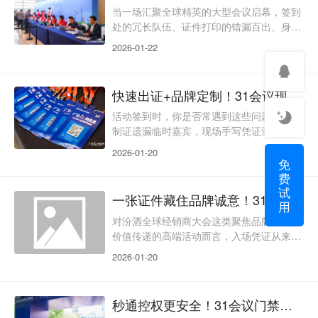
魂，衔接活动签到、身份识别、流程管理等
当一场汇聚全球精英的大型会议启幕，签到
关键环节，既破解了传统闸机“效率低、安
处的冗长队伍、证件打印的错漏百出、身份
全弱、体验差”的行业痛点，又能精准适配
核验的潜在漏洞，常常成为拉低参会体验的
2026-01-22
政务会议、大型
“第一道门槛”。31会议现场制证解决方案，
绝非简单的“打印设备+纸张”组合，而是一
套覆盖“会前数据同步-现场极速制证-会后安
快速出证+品牌定制！31会议现场制证，让活动细节更专业
全管理”的软硬件一体化系统。它以智能终
端为核心，联动云端数据平台与前沿防伪技
活动签到时，你是否常遇到这些问题：提前
术，既精准破解传统制证“慢、乱、漏”的行
制证遗漏临时嘉宾，现场手写凭证潦草不专
业痛点，又为中大型会议筑牢安全防线，成
业；制证流程繁琐导致参会者排队等候，拉
2026-01-20
为政务招
低体验；证件与入场权限脱节，无法精准管
免
控人群？31会议现场制证服务，以“高效响
费
试
应、定制化呈现、全链路联动”为核心，将
一张证件藏住品牌诚意！31会议现场制证点亮高端活动质感
用
制证与报名、签到、权限管理深度绑定，既
能灵活应对各类参会需求，又能通过品牌化
对汾酒全球经销商大会这类聚焦品牌连接与
设计提升活动质感，成为客户答谢会、行业
价值传递的高端活动而言，入场凭证从来不
峰会、展会等场景的实用配置。高效响应无
止是“通行票据”——它是品牌递给参会者的
2026-01-20
压力，适配各类参会
第一份见面礼，是身份层级的直观标识，更
是活动专业度与仪式感的集中体现。传统制
证要么批量生产缺乏个性，要么临时手写显
秒通控权更安全！31会议门禁闸机签到
得潦草，还常出现信息脱节、权限混乱的问