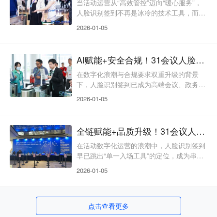
对大型活动的高峰人流，极易造成签到拥
当活动运营从“高效管控”迈向“暖心服务”，
堵；而市面上部分电子签到工具，要么过度
人脸识别签到不再是冰冷的技术工具，而是
依赖稳定网络，一旦场地信号不佳就频繁卡
传递活动温度、彰显品牌格调、守护每一位
2026-01-05
顿，要么场景适配性差，难以
参会者体验的核心载体。传统人脸识别签到
多聚焦技术效率，却忽视了特殊人群适配、
场景化体验与细节质感，导致部分参会者遭
AI赋能+安全合规！31会议人脸识别签到，守护活动安全与数据隐私双底线
遇操作壁垒、体验割裂等问题。31会议人脸
识别签到以“科技为基、人文为本、场景为
在数字化浪潮与合规要求双重升级的背景
魂”，将AI技术与暖心服务深度融合，打造
下，人脸识别签到已成为高端会议、政务活
“全人群适配、全场景深耕、全细节赋能”的
动、大型展会的标配，但“身份造假、数据
2026-01-05
智能签到解
泄露、合规风险”三大痛点，始终困扰着主
办方。传统人脸识别签到多侧重效率提升，
却忽视了安全防伪的深度防护与数据隐私的
全链赋能+品质升级！31会议人脸识别签到，解锁活动运营全周期价值
合规保障，难以适配政务、金融、医疗等敏
感行业需求。31会议人脸识别签到以“AI技
在活动数字化运营的浪潮中，人脸识别签到
术为核、安全合规为基、轻量运维为翼”，
早已跳出“单一入场工具”的定位，成为串联
打造“精准防伪、合规可控、稳定可靠”的智
活动全流程、沉淀精准数据、赋能长效运营
2026-01-05
能签到解决方案，
的核心枢纽。传统人脸识别签到多存在功能
割裂、数据滞后、体验单一等问题，难以支
撑现代活动“品质升级、精准运营、长效增
点击查看更多
值”的核心诉求。31会议人脸识别签到以“全
链联动、品质体验、数据赋能、全域适配”