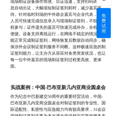
现场制证设备操作简便、出证迅速，支持扫码调取信
息自动出证，大幅缩短制证签到耗时，减少嘉宾等
免
待。针对临时到场的中外政企嘉宾与企业代表，工作
费
人员可快速完成信息录入与现场制证签到，不耽误议
试
程参与；证件遗失的嘉宾可快速完成补办，全程顺畅
用
便捷。设备支持离线运行，在网络不稳定的情况下也
能正常完成制证签到，网络恢复后数据自动同步，确
保涉外会议制证签到服务不间断。这种极速应急的制
证签到能力，让主办方从容应对各类突发状况，也让
每一位中外嘉宾的现场制证签到过程更高效、更体
面。
实战案例：中国-巴布亚新几内亚商业圆桌会
作为纪念中巴新建交50周年的重要经贸活动，中国-
巴布亚新几内亚商业圆桌会对制证签到的专业性、国
际适配性、私密性与应急能力均有较高要求，31会议
现场制证签到方案为本次盛会提供稳定可靠的服务支