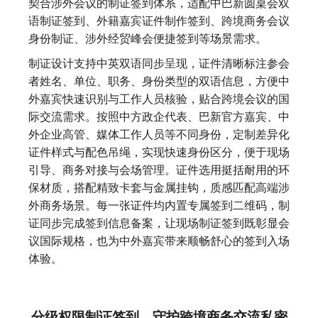
契合涉外会议的制证签到体系，适配中巴新圆桌会双
语制证签到、外籍嘉宾证件制作签到、跨境商务会议
身份制证、涉外经贸峰会便捷签到等场景需求。
制证设计支持中英双语同步呈现，证件清晰标注参会
者姓名、单位、职务、身份类型的双语信息，方便中
外嘉宾快速识别与工作人员核验，贴合跨境会议的国
际交流需求。按照中方政企代表、巴新官方嘉宾、中
外企业高管、媒体工作人员等不同身份，定制差异化
证件样式与配色吊绳，实现快速身份区分，便于现场
引导、商务对接与会场管理。证件选用挺括耐用的环
保材质，搭配精致卡套与金属挂钩，质感匹配高端涉
外商务场景。每一张证件均内置专属签到二维码，制
证同步完成签到信息备案，让现场制证签到既彰显会
议国际规格，也为中外嘉宾带来顺畅舒心的签到入场
体验。
分级权限制证签到，守护跨境商务交流私密