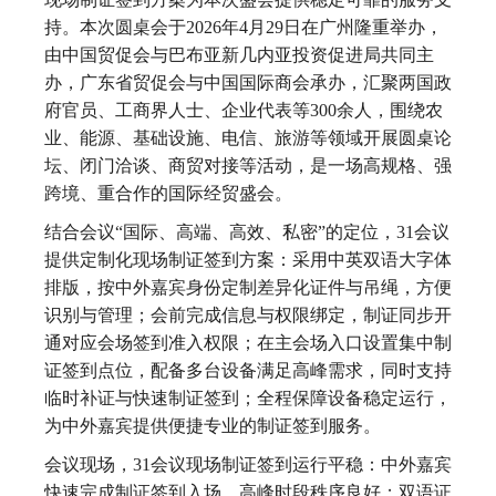
持。本次圆桌会于2026年4月29日在广州隆重举办，
由中国贸促会与巴布亚新几内亚投资促进局共同主
办，广东省贸促会与中国国际商会承办，汇聚两国政
府官员、工商界人士、企业代表等300余人，围绕农
业、能源、基础设施、电信、旅游等领域开展圆桌论
坛、闭门洽谈、商贸对接等活动，是一场高规格、强
跨境、重合作的国际经贸盛会。
结合会议“国际、高端、高效、私密”的定位，31会议
提供定制化现场制证签到方案：采用中英双语大字体
排版，按中外嘉宾身份定制差异化证件与吊绳，方便
识别与管理；会前完成信息与权限绑定，制证同步开
通对应会场签到准入权限；在主会场入口设置集中制
证签到点位，配备多台设备满足高峰需求，同时支持
临时补证与快速制证签到；全程保障设备稳定运行，
为中外嘉宾提供便捷专业的制证签到服务。
会议现场，31会议现场制证签到运行平稳：中外嘉宾
快速完成制证签到入场，高峰时段秩序良好；双语证