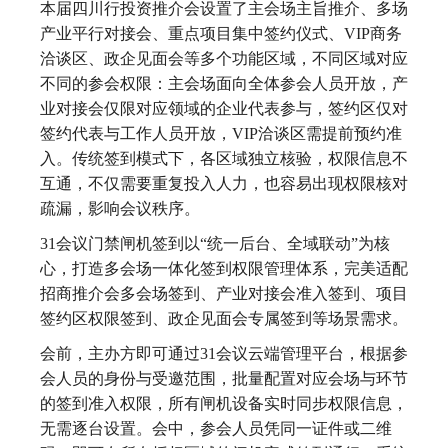
本届四川行投资推介会设置了主会场主旨推介、多场
产业平行对接会、重点项目集中签约仪式、VIP商务
洽谈区、政企见面会等多个功能区域，不同区域对应
不同的参会权限：主会场面向全体参会人员开放，产
业对接会仅限对应领域的企业代表参与，签约区仅对
签约代表与工作人员开放，VIP洽谈区需提前预约准
入。传统签到模式下，各区域独立核验，权限信息不
互通，不仅需要重复投入人力，也容易出现权限核对
疏漏，影响会议秩序。
31会议门禁闸机签到以“统一后台、全域联动”为核
心，打造多会场一体化签到权限管理体系，完美适配
招商推介会多会场签到、产业对接会准入签到、项目
签约区权限签到、政企见面会专属签到等场景需求。
会前，主办方即可通过31会议云端管理平台，根据参
会人员的身份与受邀范围，批量配置对应会场与环节
的签到准入权限，所有闸机设备实时同步权限信息，
无需逐台设置。会中，参会人员凭同一证件或二维