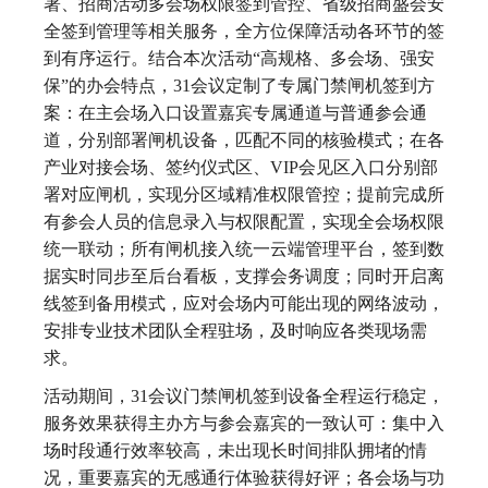
署、招商活动多会场权限签到管控、省级招商盛会安
全签到管理等相关服务，全方位保障活动各环节的签
到有序运行。结合本次活动“高规格、多会场、强安
保”的办会特点，31会议定制了专属门禁闸机签到方
案：在主会场入口设置嘉宾专属通道与普通参会通
道，分别部署闸机设备，匹配不同的核验模式；在各
产业对接会场、签约仪式区、VIP会见区入口分别部
署对应闸机，实现分区域精准权限管控；提前完成所
有参会人员的信息录入与权限配置，实现全会场权限
统一联动；所有闸机接入统一云端管理平台，签到数
据实时同步至后台看板，支撑会务调度；同时开启离
线签到备用模式，应对会场内可能出现的网络波动，
安排专业技术团队全程驻场，及时响应各类现场需
求。
活动期间，31会议门禁闸机签到设备全程运行稳定，
服务效果获得主办方与参会嘉宾的一致认可：集中入
场时段通行效率较高，未出现长时间排队拥堵的情
况，重要嘉宾的无感通行体验获得好评；各会场与功