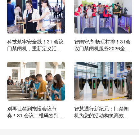
科技筑牢安全线！31 会议
智闸守序 畅玩村排！31会
门禁闸机，重新定义活动
议门禁闸机服务2026全国
入场新标准
和美乡村排球嘉年华
别再让签到拖慢会议节
智慧通行新纪元：门禁闸
奏！31 会议二维码签到，
机为您的活动构筑高效安
重新定义智慧现场新体验
全防线