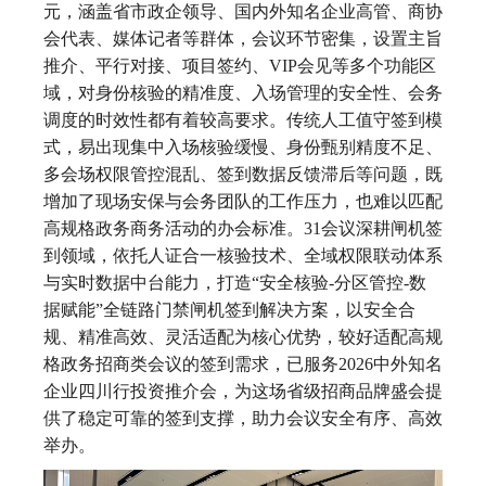
元，涵盖省市政企领导、国内外知名企业高管、商协
会代表、媒体记者等群体，会议环节密集，设置主旨
推介、平行对接、项目签约、VIP会见等多个功能区
域，对身份核验的精准度、入场管理的安全性、会务
调度的时效性都有着较高要求。传统人工值守签到模
式，易出现集中入场核验缓慢、身份甄别精度不足、
多会场权限管控混乱、签到数据反馈滞后等问题，既
增加了现场安保与会务团队的工作压力，也难以匹配
高规格政务商务活动的办会标准。31会议深耕闸机签
到领域，依托人证合一核验技术、全域权限联动体系
与实时数据中台能力，打造“安全核验-分区管控-数
据赋能”全链路门禁闸机签到解决方案，以安全合
规、精准高效、灵活适配为核心优势，较好适配高规
格政务招商类会议的签到需求，已服务2026中外知名
企业四川行投资推介会，为这场省级招商品牌盛会提
供了稳定可靠的签到支撑，助力会议安全有序、高效
举办。