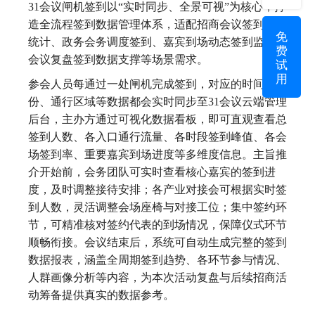
31会议闸机签到以“实时同步、全景可视”为核心，打
造全流程签到数据管理体系，适配招商会议签到数据
免
统计、政务会务调度签到、嘉宾到场动态签到监测、
费
会议复盘签到数据支撑等场景需求。
试
用
参会人员每通过一处闸机完成签到，对应的时间、身
份、通行区域等数据都会实时同步至31会议云端管理
后台，主办方通过可视化数据看板，即可直观查看总
签到人数、各入口通行流量、各时段签到峰值、各会
场签到率、重要嘉宾到场进度等多维度信息。主旨推
介开始前，会务团队可实时查看核心嘉宾的签到进
度，及时调整接待安排；各产业对接会可根据实时签
到人数，灵活调整会场座椅与对接工位；集中签约环
节，可精准核对签约代表的到场情况，保障仪式环节
顺畅衔接。会议结束后，系统可自动生成完整的签到
数据报表，涵盖全周期签到趋势、各环节参与情况、
人群画像分析等内容，为本次活动复盘与后续招商活
动筹备提供真实的数据参考。