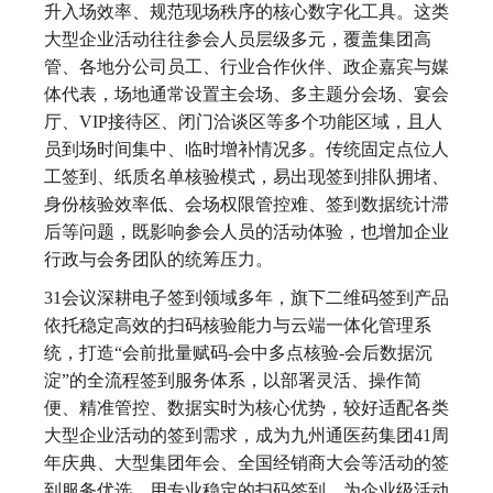
升入场效率、规范现场秩序的核心数字化工具。这类
大型企业活动往往参会人员层级多元，覆盖集团高
管、各地分公司员工、行业合作伙伴、政企嘉宾与媒
体代表，场地通常设置主会场、多主题分会场、宴会
厅、VIP接待区、闭门洽谈区等多个功能区域，且人
员到场时间集中、临时增补情况多。传统固定点位人
工签到、纸质名单核验模式，易出现签到排队拥堵、
身份核验效率低、会场权限管控难、签到数据统计滞
后等问题，既影响参会人员的活动体验，也增加企业
行政与会务团队的统筹压力。
31会议深耕电子签到领域多年，旗下二维码签到产品
依托稳定高效的扫码核验能力与云端一体化管理系
统，打造“会前批量赋码-会中多点核验-会后数据沉
淀”的全流程签到服务体系，以部署灵活、操作简
便、精准管控、数据实时为核心优势，较好适配各类
大型企业活动的签到需求，成为九州通医药集团41周
年庆典、大型集团年会、全国经销商大会等活动的签
到服务优选，用专业稳定的扫码签到，为企业级活动