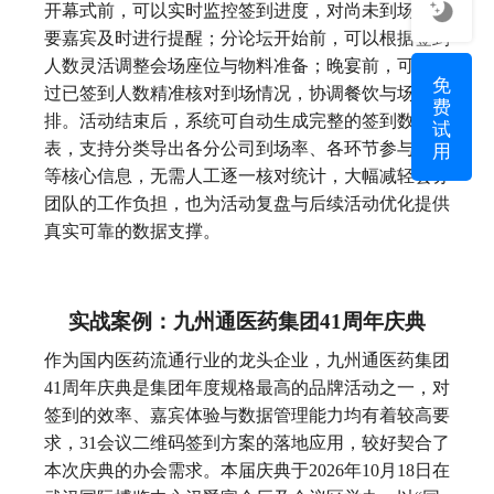
开幕式前，可以实时监控签到进度，对尚未到场的重
要嘉宾及时进行提醒；分论坛开始前，可以根据签到
人数灵活调整会场座位与物料准备；晚宴前，可以通
免
过已签到人数精准核对到场情况，协调餐饮与场地安
费
排。活动结束后，系统可自动生成完整的签到数据报
试
用
表，支持分类导出各分公司到场率、各环节参与人数
等核心信息，无需人工逐一核对统计，大幅减轻会务
团队的工作负担，也为活动复盘与后续活动优化提供
真实可靠的数据支撑。
实战案例：九州通医药集团41周年庆典
作为国内医药流通行业的龙头企业，九州通医药集团
41周年庆典是集团年度规格最高的品牌活动之一，对
签到的效率、嘉宾体验与数据管理能力均有着较高要
求，31会议二维码签到方案的落地应用，较好契合了
本次庆典的办会需求。本届庆典于2026年10月18日在