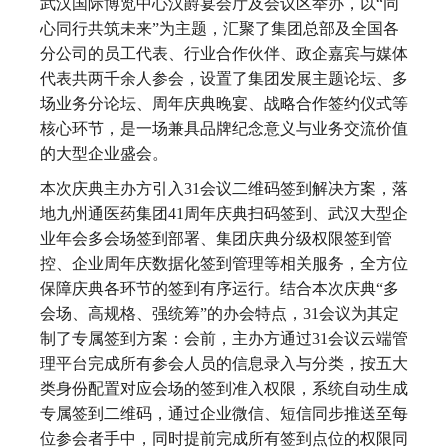
武汉国际博览中心汉爵宴会厅及会议区举办，以“同
心同行共筑未来”为主题，汇聚了集团总部及全国各
分公司的员工代表、行业合作伙伴、政企嘉宾与媒体
代表共两千余人参会，设置了集团发展主题论坛、多
场业务分论坛、周年庆典晚宴、战略合作签约仪式等
核心环节，是一场兼具品牌纪念意义与业务交流价值
的大型企业盛会。
本次庆典主办方引入31会议二维码签到解决方案，落
地九州通医药集团41周年庆典扫码签到、武汉大型企
业年会多会场签到部署、集团庆典分级权限签到管
控、企业周年庆数据化签到管理等相关服务，全方位
保障庆典各环节的签到有序运行。结合本次庆典“多
会场、高规格、强统筹”的办会特点，31会议为其定
制了专属签到方案：会前，主办方通过31会议云端管
理平台完成所有参会人员的信息录入与分类，按五大
类身份配置对应会场的签到准入权限，系统自动生成
专属签到二维码，通过企业微信、短信同步推送至每
位参会者手中，同时提前完成所有签到点位的权限同