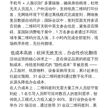
手机号 + 人脸识别” 多重核验，确保身份精准，杜绝
无关人员混入；户外活动中，支持纸质二维码打印分
发，无网络环境下可通过离线模式完成签到，网络恢
复后数据自动同步；国际会议中，签到页面支持多语
言切换，二维码可关联中英文参会信息，避免语言障
碍。某国际消费电子展中，1 万名参会者通过不同区
域专属二维码分流入场，3 小时内完成全部签到，现
场秩序井然，无任何拥堵。
低成本高效：砍掉无效支出，办会性价比翻倍
活动运营的核心诉求之一，是在保证品质的前提下控
制成本。传统签到模式的 “隐性成本” 常被忽视 ——
人工核对、纸质物料、设备采购等支出，累计起来往
往超出预期。31 会议二维码签到通过数字化手段，
从源头降低办会成本。
在人力成本上，二维码签到无需大量工作人员驻守签
到处，1 名引导人员即可应对数百人的签到需求，较
传统人工模式人力投入减少 80%。某行业协会全年
举办 20 场活动，通过使用 31 会议二维码签到，累