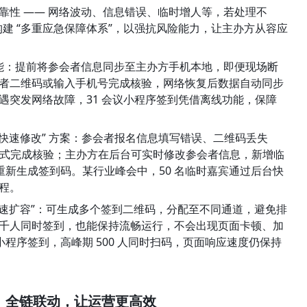
靠性 —— 网络波动、信息错误、临时增人等，若处理不
构建 “多重应急保障体系”，以强抗风险能力，让主办方从容应
” 功能：提前将参会者信息同步至主办方手机本地，即便现场断
者二维码或输入手机号完成核验，网络恢复后数据自动同步
突发网络故障，31 会议小程序签到凭借离线功能，保障 
 + 快速修改” 方案：参会者报名信息填写错误、二维码丢失
等方式完成核验；主办方在后台可实时修改参会者信息，新增临
需重新生成签到码。某行业峰会中，50 名临时嘉宾通过后台快
程。
 + 快速扩容”：可生成多个签到二维码，分配至不同通道，避免排
千人同时签到，也能保持流畅运行，不会出现页面卡顿、加
小程序签到，高峰期 500 人同时扫码，页面响应速度仍保持
：全链联动，让运营更高效