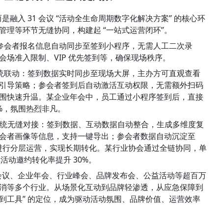
是融入 31 会议 “活动全生命周期数字化解决方案” 的核心环
理等环节无缝协同，构建起 “一站式运营闭环”。
：参会者报名信息自动同步至签到小程序，无需人工二次录
场准入限制、VIP 优先签到等，确保现场秩序。
系统联动：签到数据实时同步至现场大屏，主办方可直观查看
引导策略；参会者签到后自动激活互动权限，无需额外扫码
围快速升温。某企业年会中，员工通过小程序签到后，直接
0%，氛围热烈非凡。
M 系统无缝对接：签到数据、互动数据自动整合，生成多维度复
会者画像等信息，支持一键导出；参会者数据自动沉淀至 
好进行分层运营，实现长期转化。某行业协会通过全链协同，单
续活动邀约转化率提升 30%。
府会议、企业年会、行业峰会、品牌发布会、公益活动等超百万
消等多个行业。从场景化互动到品牌轻渗透，从应急保障到
签到工具” 的定位，成为驱动活动氛围、品牌价值、运营效率