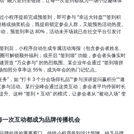
互动” 融入签到全链路，让每一次签到都成为一场小型趣味体
过小程序提前完成预签到，即可参与 “幸运大转盘”“签到积
茶歇资格或抽奖机会，既提前锁定参会人群，又能预热活动热度。
活动，预签到率达 80%，活动未开场就已在社交平台引发讨
完成签到后，小程序自动生成专属活动海报（包含参会者姓名、
圈可解锁额外福利；或开启 “签到墙” 功能，参会者头像实时
营造 “万众参与” 的热烈氛围。某企业年会通过 “签到墙拼
现场拍照分享率达 95%，成为年会的热门记忆点。
”，如 “打卡 3 个分会场得礼品”“参与演讲提问赢积分”“邀
度参与活动。某行业峰会通过这类互动，参会者平均停留时长
升。这种 “签到 + 互动” 的模式，让参会者从 “被动入场” 变
每一次互动都成为品牌传播机会
品牌价值的重要窗口。传统小程序签到设计简陋、缺乏品牌