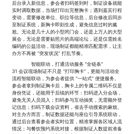
后台录入新信息，参会者扫码签到时，制证设备就能
实时调取数据，当场打印出完整胸卡；遇到嘉宾行程
变动，需要修改单位、职位等信息，后台修改后同步
至制证系统，新胸卡即刻生成，避免信息过时的尴
尬。无论是几十人的小型闭门会，还是上万人的大型
展会，无论是需要贴照片的高端论坛，还是仅需姓名
编码的公益活动，现场制证都能精准匹配需求，让主
办方不再被 “突发状况” 打乱节奏。
智能联动，打通活动服务 “全链条”
31 会议现场制证不只是 “打印胸卡”，更能与活动全
流程智能联动，为参会者提供 “一站式” 便捷服务。
参会者拿到制证胸卡后，胸卡上的专属二维码不仅是
身份凭证，还能用于后续的环节：扫码进入分会场，
避免无关人员混入；扫码参与互动抽奖，无需额外登
记信息；扫码下载会议资料，省去手动搜索的麻烦。
对主办方而言，制证数据还能与座位引导系统联动，
通过后台查看参会者实时位置，精准掌握各区域人流
情况；与餐饮预约系统对接，根据制证人数提前准备