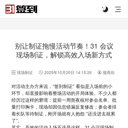
#list-header{background-image: url('');}
别让制证拖慢活动节奏！31 会议
现场制证，解锁高效入场新方式
现场制证
2025年10月20日 14:15:26
骆雨欣
对活动主办方来说，“签到制证” 看似是入场前的小
环节，却直接影响着整场活动的开局体验。不少人都
经历过这样的窘境：提前一周熬夜核对参会名单、批
量打印胸卡，现场却因信息错漏反复修改；参会者排
着长队等待制证，刚开场就有人抱怨 “还没进去就累
了”。
其实，高效的活动入场不该是这样。31 会议现场制