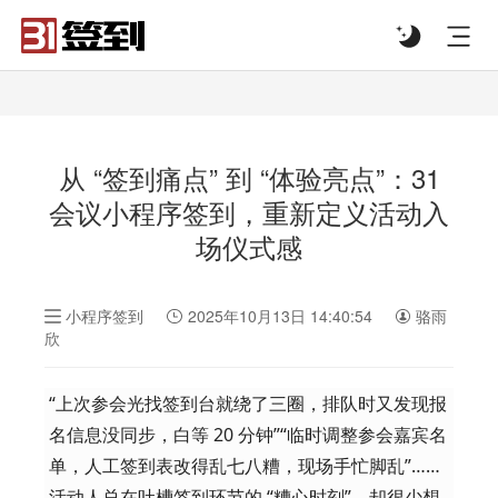
#list-header{background-image: url('');}
从 “签到痛点” 到 “体验亮点”：31
会议小程序签到，重新定义活动入
场仪式感
小程序签到
2025年10月13日 14:40:54
骆雨
欣
“上次参会光找签到台就绕了三圈，排队时又发现报
名信息没同步，白等 20 分钟”“临时调整参会嘉宾名
单，人工签到表改得乱七八糟，现场手忙脚乱”……
活动人总在吐槽签到环节的 “糟心时刻”，却很少想