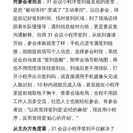
对参会者而言
，31 会议小程序签到最直观的改变，
是把 “被动等待” 变成了 “主动掌控”。以往参会，得
提前记好签到时间、找对签到区域，到了现场还得
跟着长队慢慢等，遇到信息核对出错，更是要反复
沟通解释。但用 31 会议小程序签到，从收到邀请
开始，参会体验就变了样：手机点进专属签到链
接，就能提前填写个人信息、选择参会时段，系统
还会自动发送 “签到提醒”，附带会场导航地图，再
也不用慌慌张张找签到台。到场后更不用排队，打
开小程序出示签到码，或直接调用手机摄像头完成
人脸识别，10 秒内就能完成入场，甚至能在小程序
里提前领取电子胸卡、查看会场布局，全程不用跟
工作人员多交流，社恐人士也能轻松参会。有参会
者说：“以前觉得签到是‘必经的麻烦’，现在用小程
序，反而觉得是‘贴心的开始’。”
从主办方角度看
，31 会议小程序签到不仅解决了