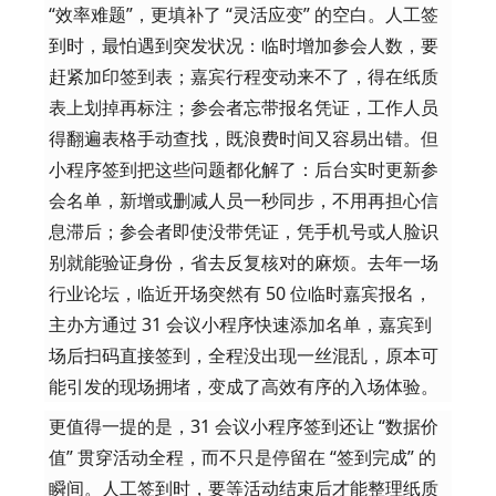
“效率难题”，更填补了 “灵活应变” 的空白。人工签
到时，最怕遇到突发状况：临时增加参会人数，要
赶紧加印签到表；嘉宾行程变动来不了，得在纸质
表上划掉再标注；参会者忘带报名凭证，工作人员
得翻遍表格手动查找，既浪费时间又容易出错。但
小程序签到把这些问题都化解了：后台实时更新参
会名单，新增或删减人员一秒同步，不用再担心信
息滞后；参会者即使没带凭证，凭手机号或人脸识
别就能验证身份，省去反复核对的麻烦。去年一场
行业论坛，临近开场突然有 50 位临时嘉宾报名，
主办方通过 31 会议小程序快速添加名单，嘉宾到
场后扫码直接签到，全程没出现一丝混乱，原本可
能引发的现场拥堵，变成了高效有序的入场体验。
更值得一提的是，31 会议小程序签到还让 “数据价
值” 贯穿活动全程，而不只是停留在 “签到完成” 的
瞬间。人工签到时，要等活动结束后才能整理纸质