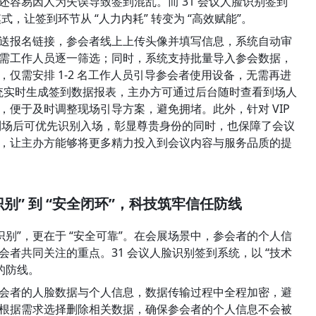
容易因人为失误导致签到混乱。而 31 会议人脸识别签到
式，让签到环节从 “人力内耗” 转变为 “高效赋能”。
送报名链接，参会者线上上传头像并填写信息，系统自动审
需工作人员逐一筛选；同时，系统支持批量导入参会数据，
仅需安排 1-2 名工作人员引导参会者使用设备，无需再进
系统实时生成签到数据报表，主办方可通过后台随时查看到场人
便于及时调整现场引导方案，避免拥堵。此外，针对 VIP 
宾到场后可优先识别入场，彰显尊贵身份的同时，也保障了会议
，让主办方能够将更多精力投入到会议内容与服务品质的提
别” 到 “安全闭环”，科技筑牢信任防线
识别”，更在于 “安全可靠”。在会展场景中，参会者的个人信
者共同关注的重点。31 会议人脸识别签到系统，以 “技术
任的防线。
会者的人脸数据与个人信息，数据传输过程中全程加密，避
根据需求选择删除相关数据，确保参会者的个人信息不会被