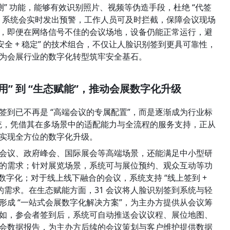
测” 功能，能够有效识别照片、视频等伪造手段，杜绝 “代签
员，系统会实时发出预警，工作人员可及时拦截，保障会议现场
，即便在网络信号不佳的会议场地，设备仍能正常运行，避
 安全 + 稳定” 的技术组合，不仅让人脸识别签到更具可靠性，
为会展行业的数字化转型筑牢安全基石。
用” 到 “生态赋能”，推动会展数字化升级
签到已不再是 “高端会议的专属配置”，而是逐渐成为行业标
统，凭借其在多场景中的适配能力与全流程的服务支持，正从 
行业实现全方位的数字化升级。
会议、政府峰会、国际展会等高端场景，还能满足中小型研
的需求；针对展览场景，系统可与展位预约、观众互动等功
全流程数字化；对于线上线下融合的会议，系统支持 “线上签到 + 
的需求。在生态赋能方面，31 会议将人脸识别签到系统与轻
形成 “一站式会展数字化解决方案”，为主办方提供从会议筹
如，参会者签到后，系统可自动推送会议议程、展位地图、
会数据报告，为主办方后续的会议策划与客户维护提供数据