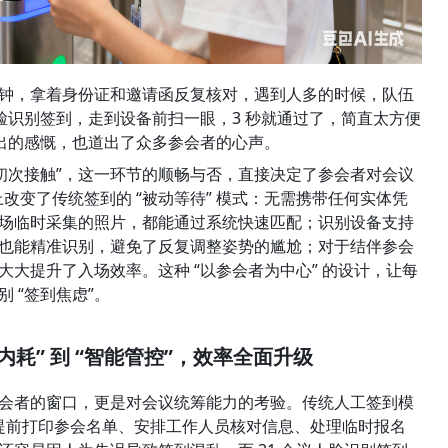
多分钟，拿着身份证和邀请函反复核对，遇到人多的时候，队伍
人脸识别签到，走到设备前扫一眼，3 秒就通过了，简直太方便
发出的感慨，也道出了众多参会者的心声。
“初次接触”，这一环节的顺畅与否，直接决定了参会者对会议
改变了传统签到的 “被动等待” 模式：无需携带任何实体凭
场临时采集的照片，都能通过系统快速匹配；识别设备支持
也能精准识别，避免了反复调整姿势的尴尬；对于结伴参会
大提升了入场效率。这种 “以参会者为中心” 的设计，让每
 “签到焦虑”。
内耗” 到 “智能管控”，效率全面升级
会者的窗口，更是对会议统筹能力的考验。传统人工签到模
 提前打印参会名单、安排工作人员核对信息、处理临时报名