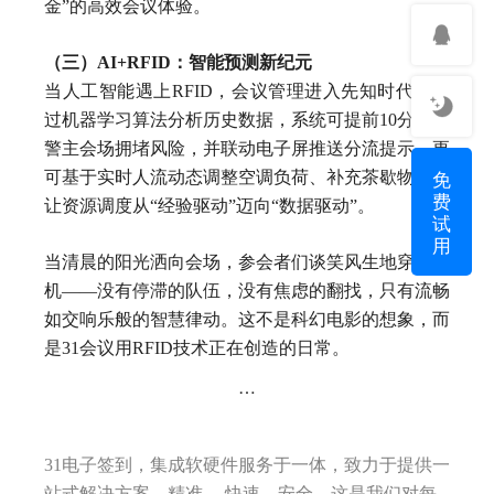
金”的高效会议体验。
（三）AI+RFID：智能预测新纪元
当人工智能遇上RFID，会议管理进入先知时代。通
过机器学习算法分析历史数据，系统可提前10分钟预
警主会场拥堵风险，并联动电子屏推送分流提示。更
免
可基于实时人流动态调整空调负荷、补充茶歇物资，
费
让资源调度从“经验驱动”迈向“数据驱动”。
试
用
当清晨的阳光洒向会场，参会者们谈笑风生地穿过闸
机——没有停滞的队伍，没有焦虑的翻找，只有流畅
如交响乐般的智慧律动。这不是科幻电影的想象，而
是31会议用RFID技术正在创造的日常。
…
31电子签到，集成软硬件服务于一体，致力于提供一
站式解决方案，精准 ，快速，安全，这是我们对每