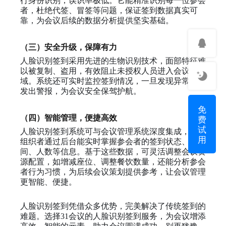
行身份识别，误识率极低。它能精准识别每一位参会
者，杜绝代签、冒签等问题，保证签到数据真实可
靠，为会议后续的数据分析提供坚实基础。
（三）安全升级，保障有力
人脸识别签到采用先进的生物识别技术，面部特征难
以被复制、盗用，有效阻止未授权人员进入会议区
域。系统还可实时监控签到情况，一旦发现异常立即
发出警报，为会议安全保驾护航。
免
费
（四）智能管理，便捷高效
试
人脸识别签到系统可与会议管理系统深度集成，会议
用
组织者通过后台能实时掌握参会者的签到状态、时
间、人数等信息。基于这些数据，可灵活调整会议资
源配置，如增减座位、调整餐饮数量，还能分析参会
者行为习惯，为后续会议策划提供参考，让会议管理
更智能、便捷。
人脸识别签到凭借众多优势，完美解决了传统签到的
难题。选择31会议的人脸识别签到服务，为会议增添